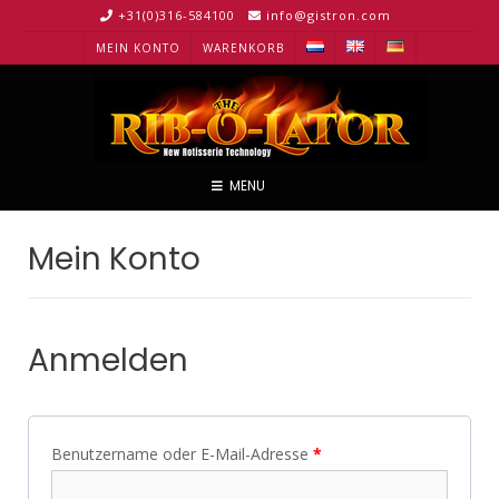
Skip
+31(0)316-584100
info@gistron.com
to
MEIN KONTO
WARENKORB
content
MENU
Mein Konto
Anmelden
Benutzername oder E-Mail-Adresse
*