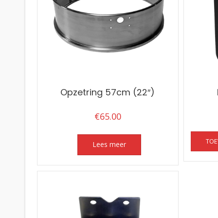
Opzetring 57cm (22″)
€
65.00
TOE
Lees meer