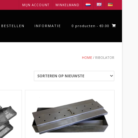
MIJN ACCOUNT
WINKELMAND
 BESTELLEN
INFORMATIE
0 producten
- €0.00
HOME
/ RIBOLATOR