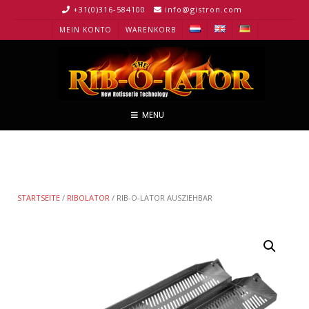
+31(0)316-584100
info@gistron.com
MEIN KONTO
WARENKORB
MENU
STARTSEITE
/
RIBOLATOR
/ RIB-O-LATOR AUSZIEHBAR