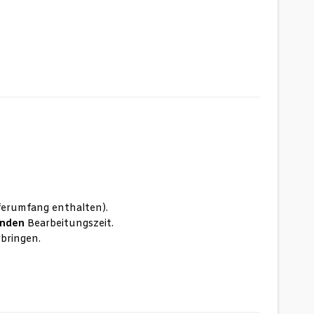
eferumfang enthalten).
unden
Bearbeitungszeit.
rbringen.