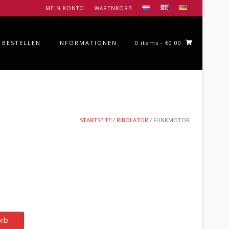
MEIN KONTO
WARENKORB
 BESTELLEN
INFORMATIONEN
0 items
- €0.00
STARTSEITE
/
RIBOLATOR
/ FUNKMOTOR
orb