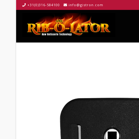
+31(0)316-584100
info@gistron.com