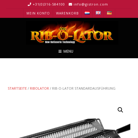
+31(0)316-584100
info@gistron.com
MEIN KONTO
WARENKORB
MENU
STARTSEITE
/
RIBOLATOR
/ RIB-O-LATOR STANDARDAUSFÜHRUNG